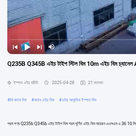
Q235B Q345B এইচ টাইপ স্টিল বিম 10m এইচ বিম চ্যান
ইস্পাত এইচ মরীচি
2025-04-28
21 মতামত
#
H ধাতব বিম
#
ধাতব এইচ বিম
#
এইচ আকৃতির ইস্পাত বিম
গরম পণ্য Q235b Q345b এইচ টাইপ বিম গরম ঘূর্ণিত এইচ বিম আয়রন এএসএম এ 36 10 মি স্টিলে
না শুধুমাত্র উপাদান নমন শক্তি বৃ...
আরও দেখুন