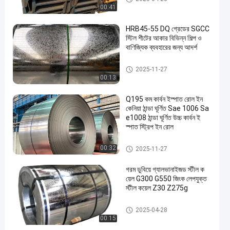
00:41
HRB45-55 DQ গ্রেডের SGCC
স্টিল শীটের আকার বিভিন্ন শিল্প ও
বাণিজ্যিক ব্যবহারের জন্য আদর্শ
গ্যালভানাইজড স্টিল প্লেট
2025-11-27
00:13
Q195 কম কার্বন ইস্পাত রোল ইন
কেনিয়া ঠান্ডা ঘূর্ণিত Sae 1006 Sa
e1008 ঠান্ডা ঘূর্ণিত উচ্চ কার্বন ই
স্পাত স্ট্রিপ ইন রোল
কোল্ড রোলড কার্বন স্টিল কয়েল
00:32
2025-11-27
গরম ডুবিয়ে গ্যালভানাইজড স্টীল ক
য়েল G300 G550 জিংক লেপযুক্ত
স্টীল কয়েল Z30 Z275g
গ্যালভানাইজড স্টিলের কয়েল
2025-04-28
00:15