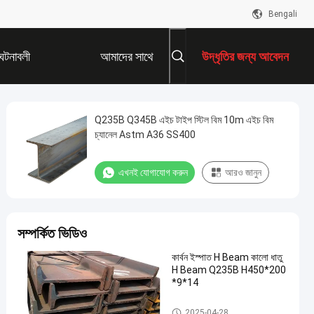
Bengali
ঘটনাবলী
আমাদের সাথে
উদ্ধৃতির জন্য আবেদন
যোগাযোগ করুন
Q235B Q345B এইচ টাইপ স্টিল বিম 10m এইচ বিম
চ্যানেল Astm A36 SS400
এখনই যোগাযোগ করুন
আরও জানুন
সম্পর্কিত ভিডিও
কার্বন ইস্পাত H Beam কালো ধাতু
H Beam Q235B H450*200
*9*14
ইস্পাত এইচ মরীচি
2025-04-28