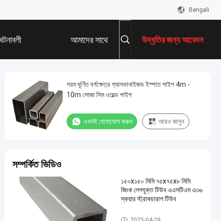
Bengali
ঘটনাবলী
আমাদের সাথে
উদ্ধৃতির জন্য আবেদন
যোগাযোগ করুন
গরম ঘূর্ণিত বর্গক্ষেত্র গ্যালভানাইজড ইস্পাত পাইপ 4m -
10m সোজা সিম ওয়েল্ড পাইপ
এখনই যোগাযোগ করুন
আরও জানুন
সম্পর্কিত ভিডিও
১৫০x১৫০ মিমি ৭৫x৭৫x৮ মিমি
জিংক লেপযুক্ত টিউব এএসটিএম এ৩৬
স্কয়ার স্ট্রাকচারাল টিউব
ঝালাই ইস্পাত পাইপ
2025-04-28