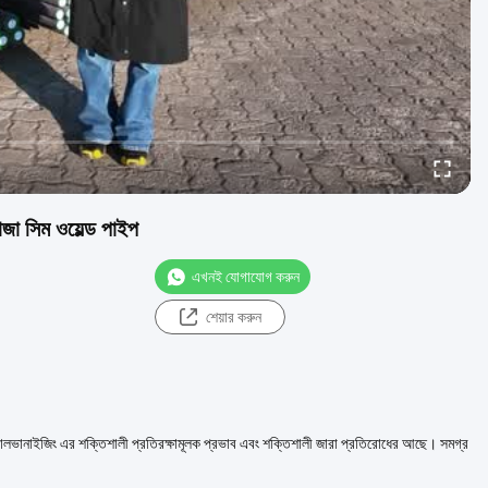
জা সিম ওয়েল্ড পাইপ
এখনই যোগাযোগ করুন
শেয়ার করুন
গ্যালভানাইজিং এর শক্তিশালী প্রতিরক্ষামূলক প্রভাব এবং শক্তিশালী জারা প্রতিরোধের আছে। সমগ্র