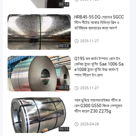
00:18
HRB45-55 DQ গ্রেডের SGCC
স্টিল শীটের আকার বিভিন্ন শিল্প ও
বাণিজ্যিক ব্যবহারের জন্য আদর্শ
গ্যালভানাইজড স্টিল প্লেট
2025-11-27
00:13
Q195 কম কার্বন ইস্পাত রোল ইন
কেনিয়া ঠান্ডা ঘূর্ণিত Sae 1006 Sa
e1008 ঠান্ডা ঘূর্ণিত উচ্চ কার্বন ই
স্পাত স্ট্রিপ ইন রোল
কোল্ড রোলড কার্বন স্টিল কয়েল
00:32
2025-11-27
গরম ডুবিয়ে গ্যালভানাইজড স্টীল ক
য়েল G300 G550 জিংক লেপযুক্ত
স্টীল কয়েল Z30 Z275g
গ্যালভানাইজড স্টিলের কয়েল
2025-04-28
00:15