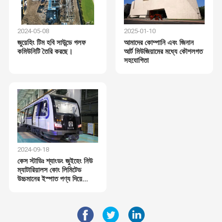
2024-05-08
2025-01-10
জুয়েহিং টিম হবি সাউন্ডে গলফ
আমাদের কোম্পানি এবং জিনান
কমিউনিটি তৈরি করছে।
আর্ট মিউজিয়ামের মধ্যে কৌশলগত
সহযোগিতা
2024-09-18
কেস স্টাডিঃ শ্যাংডং জুইহেং নিউ
ম্যাটারিয়ালস কোং লিমিটেড
উচ্চমানের ইস্পাত পণ্য দিয়ে
জিনান মেট্রো সম্প্রসারণকে
শক্তি দেয়