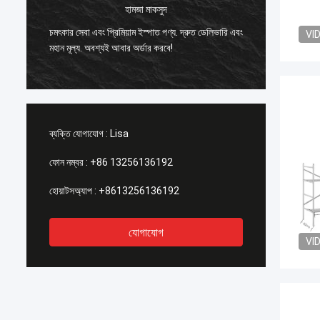
হামজা মাকসুদ
চমৎকার সেবা এবং প্রিমিয়াম ইস্পাত পণ্য. দ্রুত ডেলিভারি এবং
ইস্পাতের 
VI
মহান মূল্য. অবশ্যই আবার অর্ডার করবে!
প্রকল্পের 
ব্যক্তি যোগাযোগ :
Lisa
ফোন নম্বর :
+86 13256136192
হোয়াটসঅ্যাপ :
+8613256136192
যোগাযোগ
VI