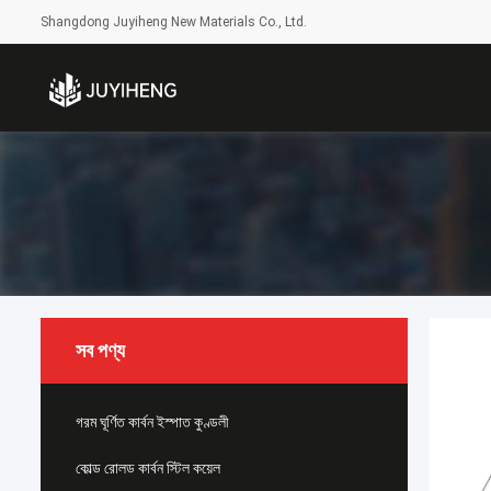
Shangdong Juyiheng New Materials Co., Ltd.
সব পণ্য
গরম ঘূর্ণিত কার্বন ইস্পাত কুণ্ডলী
কোল্ড রোলড কার্বন স্টিল কয়েল