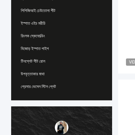
পিপিজিআই ঢেউতোলা শীট
ইস্পাত এইচ মরীচি
রিংলক স্কেফোল্ডিং
বিজোড় ইস্পাত পাইপ
টিনপ্লেট শীট রোল
VI
উপবৃত্তাকার মাথা
প্রেসার ভেসেল স্টিল প্লেট