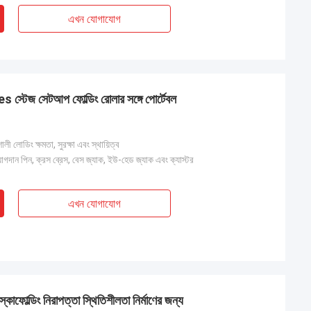
টন
ম্যাডিসন জ্যাকসন
এখন যোগাযোগ
 ইস্পাত, আমাদের ব্যবসার
দুর্দান্ত অভিজ্ঞতা. ইস্পাত সব স্পেসিফিকেশন পূরণ এবং সময়ম
পৌঁছে. মহান যোগাযোগ সর্বত্র. 5 বড়!
স্টেজ সেটআপ ফোল্ডিং রোলার সঙ্গে পোর্টেবল
ী লোডিং ক্ষমতা, সুরক্ষা এবং স্থায়িত্ব
যোগদান পিন, ক্রস ব্রেস, বেস জ্যাক, ইউ-হেড জ্যাক এবং ক্যাস্টর
এখন যোগাযোগ
্কাফোল্ডিং নিরাপত্তা স্থিতিশীলতা নির্মাণের জন্য