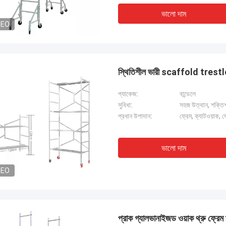
ডায়ানা কোস্টা
ম্যালকম হর্
ভালো দাম
শক্তি এবং সমাপ্তি দ্বারা মুগ্ধ। আমাদের শিল্প
প্রতিযোগিতামূলক মূল্যে উচ্চ মানের
DEO
জন্য নিখুঁত। দুর্দান্ত গ্রাহক সমর্থনও!
জন্য একটি নির্ভরযোগ্য অংশীদার।
স্থিতিশীল ভারী scaffold trestles 
প্যাকেজ:
বান্ডেলে
সুবিধা:
সহজ উত্থান, শক্তিশাল
প্রধান উপাদান:
ফ্রেম, ক্যাটওয়াক, 
ভালো দাম
DEO
প্রাক গ্যালভানাইজড ওয়াক থ্রু ফ্রেম স