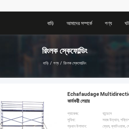
বাড়ি
আমাদের সম্পর্কে
পণ্য
ঘট
রিংলক স্কেফোল্ডিং
বাড়ি
/
পণ্য
/
রিংলক স্কেফোল্ডিং
Echafaudage Multidirectio
কার্যকরী লেয়ার
প্যাকেজ:
বান্ডেলে
সুবিধা:
সহজ উত্থান, শক্তিশাল
প্রধান উপাদান:
ফ্রেম, ক্যাটওয়াক, 