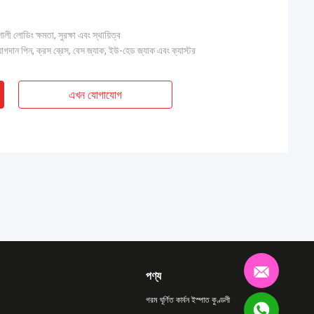
ী লোডিং ক্ষমতা, সুরক্ষা এবং স্থায়িত্ব
যোগদান পিন, ক্রস ব্রেস, বেস জ্যাক, ইউ-হেড জ্যাক এবং ক্যাস্টর
এখন যোগাযোগ
পণ্য
গরম ঘূর্ণিত কার্বন ইস্পাত কুণ্ডলী