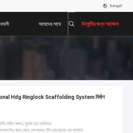
Bengali
নাবলী
আমাদের সাথে
উদ্ধৃতির জন্য আবেদন
যোগাযোগ করুন
nal Hdg Ringlock Scaffolding System নির্মাণ
ী লোডিং ক্ষমতা, সুরক্ষা এবং স্থায়িত্ব
যোগদান পিন, ক্রস ব্রেস, বেস জ্যাক, ইউ-হেড জ্যাক এবং ক্যাস্টর