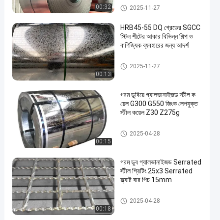
কোল্ড রোলড কার্বন স্টিল কয়েল
00:32
2025-11-27
HRB45-55 DQ গ্রেডের SGCC
স্টিল শীটের আকার বিভিন্ন শিল্প ও
বাণিজ্যিক ব্যবহারের জন্য আদর্শ
গ্যালভানাইজড স্টিল প্লেট
2025-11-27
00:13
গরম ডুবিয়ে গ্যালভানাইজড স্টীল ক
য়েল G300 G550 জিংক লেপযুক্ত
স্টীল কয়েল Z30 Z275g
গ্যালভানাইজড স্টিলের কয়েল
2025-04-28
00:15
গরম ডুব গ্যালভানাইজড Serrated
স্টীল গ্রিটিং 25x3 Serrated
ফ্ল্যাট বার পিচ 15mm
গ্যালভানাইজড স্টিল গ্রেটিং
2025-04-28
00:18