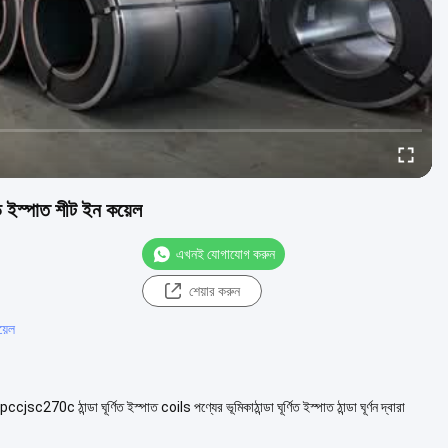
 ইস্পাত শীট ইন কয়েল
এখনই যোগাযোগ করুন
শেয়ার করুন
়েল
া ঘূর্ণিত ইস্পাত coils পণ্যের ভূমিকাঠান্ডা ঘূর্ণিত ইস্পাত ঠান্ডা ঘূর্ণন দ্বারা