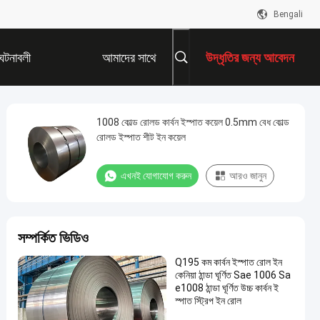
Bengali
ঘটনাবলী
আমাদের সাথে
উদ্ধৃতির জন্য আবেদন
যোগাযোগ করুন
1008 কোল্ড রোলড কার্বন ইস্পাত কয়েল 0.5mm বেধ কোল্ড
রোলড ইস্পাত শীট ইন কয়েল
এখনই যোগাযোগ করুন
আরও জানুন
সম্পর্কিত ভিডিও
Q195 কম কার্বন ইস্পাত রোল ইন
কেনিয়া ঠান্ডা ঘূর্ণিত Sae 1006 Sa
e1008 ঠান্ডা ঘূর্ণিত উচ্চ কার্বন ই
স্পাত স্ট্রিপ ইন রোল