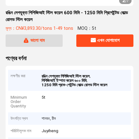
2
/
7
রঙিন লেপযুক্ত পিপিজিআই স্টিল কয়েল 600 মিমি - 1250 মিমি প্রিপেইন্টড কোল্ড
রোলড স্টিল কয়েল
মূল্য：CN¥3,893.30/tons 1-49 tons
MOQ：5t
ভালো দাম
এখন যোগাযোগ
পণ্যের বর্ণনা
লক্ষণীয় করা
,
রঙিন লেপযুক্ত পিপিজিআই স্টিল কয়েল
,
পিপিজিআই ইস্পাত কয়েল ৬০০ মিমি
1250 মিমি প্রাক-পেইন্টড কোল্ড রোলড স্টিল কয়েল
Minimum
5t
Order
Quantity
উৎপত্তি স্থল
শানডং, চীন
পরিচিতিমুলক নাম
Juyiheng