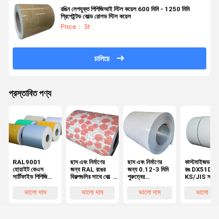
রঙিন লেপযুক্ত পিপিজিআই স্টিল কয়েল 600 মিমি - 1250 মিমি
প্রিপেইন্টড কোল্ড রোলড স্টিল কয়েল
Price： 5t
চালিয়ে
প্রস্তাবিত পণ্য
RAL9001
ছাদ এবং নির্মাণের
ছাদ এবং নির্মাণের
কাস্টমাইজড R
হোয়াইট কেএস
জন্য RAL রঙের
জন্য 0.12-3 মিমি
রঙ DX51D গ্র
সার্টিফাইড পিপিজিআই
বিকল্পগুলির সাথে কোল্ড
পুরুত্বের
KS/JIS সার্টি
স্টিল কয়েল ছাদ এবং
রোলড SPCC গ্রেড
RAL9002 সাদা
প্রিপেইন্টেড
নির্মাণের জন্য কাটিং
PPGI স্টিল কয়েল
পিপিজিআই ইস্পাত
গ্যালভানাইজড স
ভালো দাম
ভালো দাম
ভালো দাম
ভালো দাম
এবং ওয়েল্ডিং পরিষেবা
কয়েল
কয়েল বন্ডিং এবং
সহ
ওয়েল্ডিংয়ের জন্য