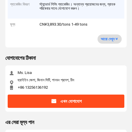
প্যাকেজিং বিবরণ
স্ট্যান্ডার্ড শিপিং প্যাকেজিং। অন্যান্য প্রয়োজনের জন্য, গ্রাহক
পরিষেবার সাথে যোগাযোগ করুন।
মূল্য
CN¥3,893.30/tons 1-49 tons
আরো দেখুন
যোগাযোগের ঠিকানা
Ms. Lisa
হুয়াইইন জেলা, জিনান সিটি, শানডং প্রদেশ, চীন
+86 13256136192
এখন যোগাযোগ
এর সেরা মূল্য পান