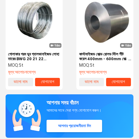
গোলাকার গরম ডুব গ্যালভানাইজড লোহা
কাস্টমাইজড কোল্ড রোলড স্টিল শীট
তারের BWG 20 21 22
কয়েল 400mm - 600mm কোল্ড
গ্যালভানাইজড লোহা বাঁধাইয়ের তারের
রোলড কয়েল স্টিল
MOQ:
5t
MOQ:
5t
মূল্য:
আলোচনাযোগ্য
মূল্য:
আলোচনাযোগ্য
ভালো দাম
যোগাযোগ
ভালো দাম
যোগাযোগ
আপনার সময় বাঁচান
আমাদের সাথে সেরা পণ্য যোগাযোগ করুন।
আপনার প্রয়োজনীয়তা দিন