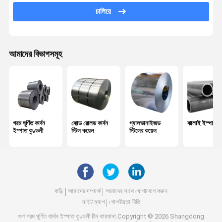
চালিয়ে
বিকৃত ইস্পাত রিবার
ইস্পাত তারের রড
আমাদের বিভাগসমূহ
পিপিজিআই ইস্পাত কয়েল
গ্যালভানাইজড স্টিল গ্রেটিং
গরম ঘূর্ণিত ইস্পাত শীট
গ্যালভানাইজড স্টিল প্লেট
গরম ঘূর্ণিত কার্বন
কোল্ড রোলড কার্বন
গ্যালভানাইজড
ঝালাই ইস্পাত প
ইস্পাত কুণ্ডলী
স্টিল কয়েল
স্টিলের কয়েল
রাউন্ড ইস্পাত রড
গ্যালভানাইজড স্টিল প্রোফাইল
পিপিজিআই ঢেউতোলা শীট
বাড়ি
আমাদের সম্পর্কে
আমাদের সাথে যোগাযোগ করুন
ইস্পাত এইচ মরীচি
সাইট ম্যাপ
গোপনীয়তা নীতি
গুণ
গরম ঘূর্ণিত কার্বন ইস্পাত কুণ্ডলী
চীন কারখানা.Copyright © 2026 Shangdong
রিংলক স্কেফোল্ডিং