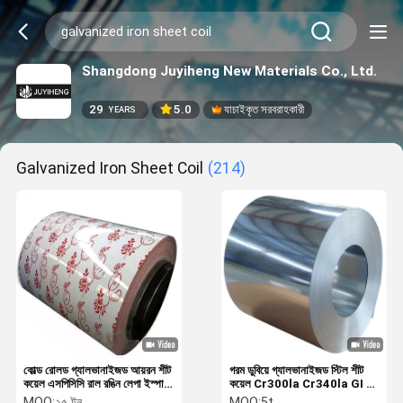
Shangdong Juyiheng New Materials Co., Ltd.
29
5.0
যাচাইকৃত সরবরাহকারী
YEARS
Galvanized Iron Sheet Coil
(214)
কোল্ড রোলড গ্যালভানাইজড আয়রন শীট
গরম ডুবিয়ে গ্যালভানাইজড স্টিল শীট
কয়েল এসপিসিসি রাল রঙিন লেপা ইস্পাত
কয়েল Cr300la Cr340la GI শীট
কয়েল কাস্টমাইজড
কয়েল
MOQ:
২৫ টন
MOQ:
5t