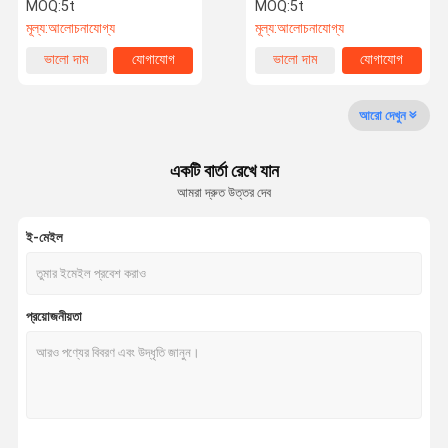
রোলস কাস্টমাইজড JIS এবং
গ্যালভানাইজড স্টিল শীট ইন কয়েল
MOQ:
5t
MOQ:
5t
ASTM
মূল্য:
আলোচনাযোগ্য
মূল্য:
আলোচনাযোগ্য
গুণমান নিয়ন্ত্রণ
আমাদের সাথে
খবর
মামলা
ভালো দাম
যোগাযোগ
ভালো দাম
যোগাযোগ
যোগাযোগ
আরো দেখুন
একটি বার্তা রেখে যান
আমরা দ্রুত উত্তর দেব
একটি উদ্ধৃতি
অনুরোধ করুন
ই-মেইল
গরম ঘূর্ণিত কার্বন ইস্পাত কুণ্ডলী
কোল্ড রোলড কার্বন স্টিল কয়েল
প্রয়োজনীয়তা
গ্যালভানাইজড স্টিলের কয়েল
ইস্পাত ফ্রেম গঠন
ঝালাই ইস্পাত পাইপ