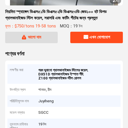
2
/
6
নিয়মিত স্প্যাঙ্গেল ডিএক্স৫১ডি ডিএক্স৫২ডি ডিএক্স৫৩ডি জেড১০০ হট ডিপড
গ্যালভানাইজড স্টিল কয়েল, সরাসরি এবং কাটিং শীটের জন্য প্রস্তুত
মূল্য：$750/tons 19-58 tons
MOQ：19 টন
ভালো দাম
এখন যোগাযোগ
পণ্যের বর্ণনা
লক্ষণীয় করা
,
গরম ডুবানো গ্যালভানাইজড স্টিলের কয়েল
,
DX51D গ্যালভানাইজড ইস্পাত শীট
Z100 গ্যালভানাইজড স্টীল রোলস
উৎপত্তি স্থল
শানডং, চীন
পরিচিতিমুলক নাম
Juyiheng
মডেল নম্বার
SGCC
ন্যূনতম চাহিদার
19 টন