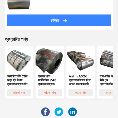
প্রস্তুত
চালিয়ে
প্রস্তাবিত পণ্য
তরঙ্গায়িত শীট তৈরির
ত্বকের পাস
Astm A526
ছাদ তৈরির জন্য
জন্য হট ডিপড
সার্টিফাইড Z40
গ্যালভানাইজড স্টিল
মিমি পুরু
গ্যালভানাইজড স্টিল
গ্যালভানাইজড
কয়েল সরবরাহকারী
গ্যালভানাইজড
কয়েল (তেলবিহীন)
ইস্পাত কয়েল প্রাইম
Dx51
স্টিলের শীট রোলি
গ্যালভানাইজড
গ্যালভানাইজড স্টিল
অয়েলযুক্ত এবং
ভালো দাম
ভালো দাম
ভালো দাম
ভালো দাম
ইস্পাত কয়েল জিআই
কয়েল রেগুলার
SGLC490 গ্
শীট গ্যালভানাইজড
স্প্যাঙ্গেল Z275
ইস্পাত কয়েল
4mm
গ্যালভানাইজড তারের
কয়েল