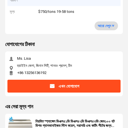
পরিমাণ
মূল্য
$750/tons 19-58 tons
আরো দেখুন
যোগাযোগের ঠিকানা
Ms. Lisa
হুয়াইইন জেলা, জিনান সিটি, শানডং প্রদেশ, চীন
+86 13256136192
এখন যোগাযোগ
এর সেরা মূল্য পান
নিয়মিত স্প্যাঙ্গেল ডিএক্স৫১ডি ডিএক্স৫২ডি ডিএক্স৫৩ডি জেড১০০ হট
ডিপড গ্যালভানাইজড স্টিল কয়েল, সরাসরি এবং কাটিং শীটের জন্য