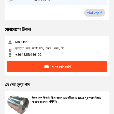
মূল্য
আলোচনাযোগ্য
আরো দেখুন
যোগাযোগের ঠিকানা
Ms. Lisa
হুয়াইইন জেলা, জিনান সিটি, শানডং প্রদেশ, চীন
+86 13256136192
এখন যোগাযোগ
এর সেরা মূল্য পান
জিংক লেপ জিআই স্টিল কয়েল এএসটিএম এ 653 গ্যালভানাইজড
আয়রন কয়েল এসপিসিসি