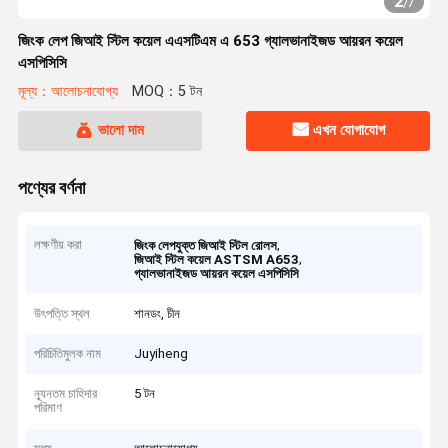
2
/
7
জিংক লেপ জিআই স্টিল কয়েল এএসটিএম এ 653 গ্যালভানাইজড আয়রন কয়েল
এসপিসিসি
মূল্য：আলোচনাযোগ্য
MOQ：5 টন
ভালো দাম
এখন যোগাযোগ
পণ্যের বর্ণনা
লক্ষণীয় করা
,
জিংক লেপযুক্ত জিআই স্টিল রোলস
,
জিআই স্টিল কয়েল ASTSM A653
গ্যালভানাইজড আয়রন কয়েল এসপিসিসি
উৎপত্তি স্থল
শানডং, চীন
পরিচিতিমুলক নাম
Juyiheng
ন্যূনতম চাহিদার
5 টন
পরিমাণ