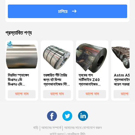
চালিয়ে
প্রস্তাবিত পণ্য
নিয়মিত স্প্যাঙ্গেল
তরঙ্গায়িত শীট তৈরির
ত্বকের পাস
Astm A526
ডিএক্স৫১ডি
জন্য হট ডিপড
সার্টিফাইড Z40
গ্যালভানাইজড স
ডিএক্স৫২ডি
গ্যালভানাইজড স্টিল
গ্যালভানাইজড
কয়েল সরবরাহকার
ডিএক্স৫৩ডি জেড১০০
কয়েল (তেলবিহীন)
ইস্পাত কয়েল প্রাইম
Dx51
হট ডিপড
গ্যালভানাইজড
গ্যালভানাইজড স
ভালো দাম
ভালো দাম
ভালো দাম
ভালো দাম
গ্যালভানাইজড স্টিল
ইস্পাত কয়েল জিআই
কয়েল রেগুলার
কয়েল, সরাসরি এবং
শীট গ্যালভানাইজড
স্প্যাঙ্গেল Z27
কাটিং শীটের জন্য
ইস্পাত কয়েল
4mm
প্রস্তুত
গ্যালভানাইজড ত
কয়েল
বাড়ি
আমাদের সম্পর্কে
আমাদের সাথে যোগাযোগ করুন
সাইট ম্যাপ
গোপনীয়তা নীতি