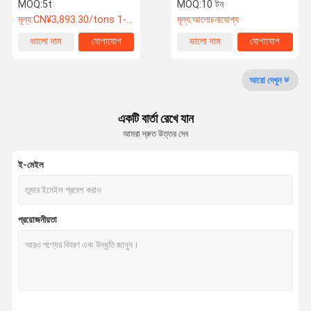
কোল্ড রোলড স্টিল কয়েল
MOQ:
5t
MOQ:
10 টন
মূল্য:
CN¥3,893.30/tons 1-49 tons
মূল্য:
আলোচনাযোগ্য
গুণমান নিয়ন্ত্রণ
আমাদের সাথে
খবর
মামলা
ভালো দাম
যোগাযোগ
ভালো দাম
যোগাযোগ
যোগাযোগ
আরো দেখুন
একটি বার্তা রেখে যান
আমরা দ্রুত উত্তর দেব
একটি উদ্ধৃতি
অনুরোধ করুন
ই-মেইল
গরম ঘূর্ণিত কার্বন ইস্পাত কুণ্ডলী
কোল্ড রোলড কার্বন স্টিল কয়েল
প্রয়োজনীয়তা
গ্যালভানাইজড স্টিলের কয়েল
ইস্পাত ফ্রেম গঠন
ঝালাই ইস্পাত পাইপ