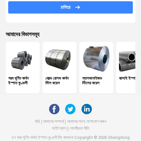
চালিয়ে
বিকৃত ইস্পাত রিবার
ইস্পাত তারের রড
আমাদের বিভাগসমূহ
পিপিজিআই ইস্পাত কয়েল
গ্যালভানাইজড স্টিল গ্রেটিং
গরম ঘূর্ণিত ইস্পাত শীট
গ্যালভানাইজড স্টিল প্লেট
গরম ঘূর্ণিত কার্বন
কোল্ড রোলড কার্বন
গ্যালভানাইজড
ঝালাই ইস্পাত প
ইস্পাত কুণ্ডলী
স্টিল কয়েল
স্টিলের কয়েল
রাউন্ড ইস্পাত রড
গ্যালভানাইজড স্টিল প্রোফাইল
পিপিজিআই ঢেউতোলা শীট
বাড়ি
আমাদের সম্পর্কে
আমাদের সাথে যোগাযোগ করুন
ইস্পাত এইচ মরীচি
সাইট ম্যাপ
গোপনীয়তা নীতি
গুণ
গরম ঘূর্ণিত কার্বন ইস্পাত কুণ্ডলী
চীন কারখানা.Copyright © 2026 Shangdong
রিংলক স্কেফোল্ডিং