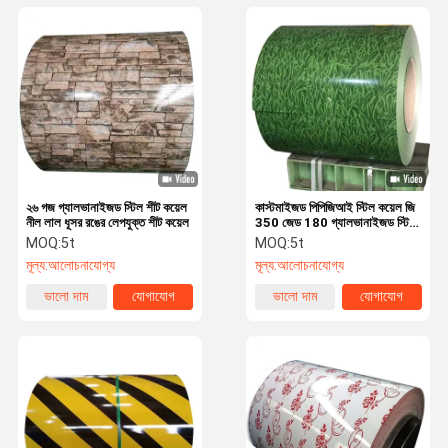
২৬ গজ গ্যালভানাইজড স্টিল শীট কয়েল
কাস্টমাইজড পিপিজিআই স্টিল কয়েল জি
নীল লাল ধূসর রঙের লেপযুক্ত শীট কয়েল
350 জেড 180 গ্যালভানাইজড স্টিল
কয়েল এইচএস কোড
MOQ:
5t
MOQ:
5t
মূল্য:
আলোচনাযোগ্য
মূল্য:
আলোচনাযোগ্য
ভালো দাম
যোগাযোগ
ভালো দাম
যোগাযোগ