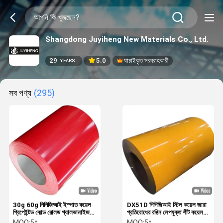
Shangdong Juyiheng New Materials Co., Ltd.
29
5.0
যাচাইকৃত সরবরাহকারী
YEARS
সব পণ্য
(295)
30g 60g পিপিজিআই ইস্পাত কয়েল
DX51D পিপিজিআই স্টিল কয়েল জারা
প্রিপেইন্টড কোল্ড রোলড গ্যালভানাইজড
প্রতিরোধের রঙিন লেপযুক্ত শীট কয়েল
ইস্পাত কয়েল
1000mm - 12000mm
MOQ:
5t
MOQ:
5t