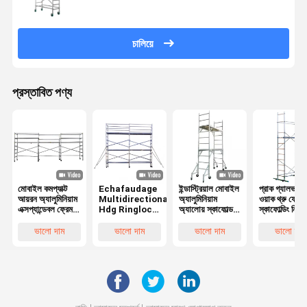
চালিয়ে
প্রস্তাবিত পণ্য
মোবাইল কমপ্যাক্ট
Echafaudage
ইন্ডাস্ট্রিয়াল মোবাইল
প্রাক গ্যালভান
আয়রন অ্যালুমিনিয়াম
Multidirectional
অ্যালুমিনিয়াম
ওয়াক থ্রু ফ্রেম
এক্সপ্যান্ডেবল ফ্রেম
Hdg Ringlock
অ্যালোয় স্কাফোল্ড
স্কাফোল্ডিং নিরাপ
মিনি টাইপ কাস্টার সহ
Scaffolding
সেট ডাবল সিঁড়ি গেট
স্থিতিশীলতা নির্ম
স্কাফোল্ডিং কাঠের
System নির্মাণ
ভাঁজযোগ্য আয়রন
জন্য
ভালো দাম
ভালো দাম
ভালো দাম
ভালো দাম
প্ল্যাটফর্ম বোর্ড গার্ডিল
কার্যকরী লেয়ার
অ্যালুমিনিয়াম ফ্রেম
ইনডোর ব্যবহার
ওয়াকথ্রু সিঁড়ি গুদাম