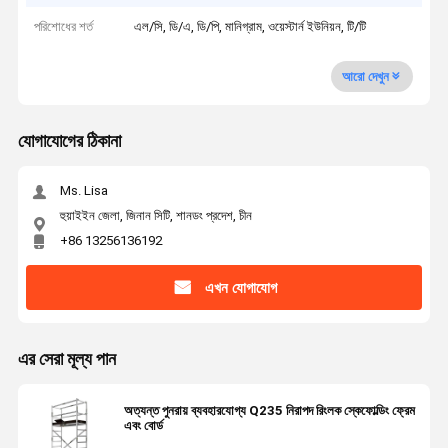
পরিশোধের শর্ত
এল/সি, ডি/এ, ডি/পি, মানিগ্রাম, ওয়েস্টার্ন ইউনিয়ন, টি/টি
আরো দেখুন
যোগাযোগের ঠিকানা
Ms. Lisa
হুয়াইইন জেলা, জিনান সিটি, শানডং প্রদেশ, চীন
+86 13256136192
এখন যোগাযোগ
এর সেরা মূল্য পান
অত্যন্ত পুনরায় ব্যবহারযোগ্য Q235 নিরাপদ রিংলক স্কেফোল্ডিং ফ্রেম
এবং বোর্ড