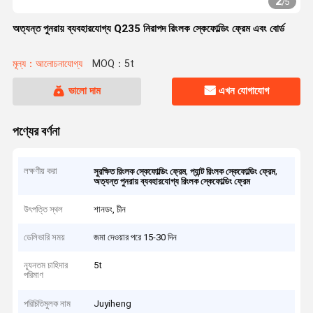
2
/
5
অত্যন্ত পুনরায় ব্যবহারযোগ্য Q235 নিরাপদ রিংলক স্কেফোল্ডিং ফ্রেম এবং বোর্ড
মূল্য：আলোচনাযোগ্য
MOQ：5t
ভালো দাম
এখন যোগাযোগ
পণ্যের বর্ণনা
লক্ষণীয় করা
,
,
সুরক্ষিত রিংলক স্কেফোল্ডিং ফ্রেম
প্যান্ট রিংলক স্কেফোল্ডিং ফ্রেম
অত্যন্ত পুনরায় ব্যবহারযোগ্য রিংলক স্কেফোল্ডিং ফ্রেম
উৎপত্তি স্থল
শানডং, চীন
ডেলিভারি সময়
জমা দেওয়ার পরে 15-30 দিন
ন্যূনতম চাহিদার
5t
পরিমাণ
পরিচিতিমুলক নাম
Juyiheng