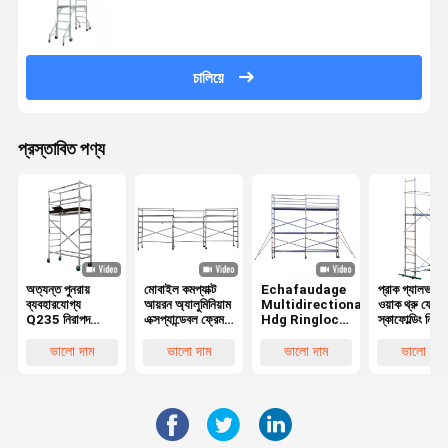
চালিয়ে
প্রস্তাবিত পণ্য
অত্যন্ত পুনরায়
মোবাইল কমপ্যাক্ট
Echafaudage
প্রাক গ্যালভান
ব্যবহারযোগ্য
আয়রন অ্যালুমিনিয়াম
Multidirectional
ওয়াক থ্রু ফ্রেম
Q235 নিরাপদ
এক্সপ্যান্ডেবল ফ্রেম
Hdg Ringlock
স্কাফোল্ডিং নিরাপ
রিংলক স্কেফোল্ডিং
মিনি টাইপ কাস্টার সহ
Scaffolding
স্থিতিশীলতা নির্ম
ফ্রেম এবং বোর্ড
স্কাফোল্ডিং কাঠের
System নির্মাণ
জন্য
ভালো দাম
ভালো দাম
ভালো দাম
ভালো দাম
প্ল্যাটফর্ম বোর্ড গার্ডিল
কার্যকরী লেয়ার
ইনডোর ব্যবহার