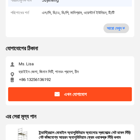
পরিচিতিমুলক নাম
Juyiheng
পরিশোধের শর্ত
এল/সি, ডি/এ, ডি/পি, মানিগ্রাম, ওয়েস্টার্ন ইউনিয়ন, টি/টি
আরো দেখুন
যোগাযোগের ঠিকানা
Ms. Lisa
হুয়াইইন জেলা, জিনান সিটি, শানডং প্রদেশ, চীন
+86 13256136192
এখন যোগাযোগ
এর সেরা মূল্য পান
ইন্ডাস্ট্রিয়াল মোবাইল অ্যালুমিনিয়াম অ্যালোয় স্কাফোল্ড সেট ডাবল সিঁড়ি
গেট ভাঁজযোগ্য আয়রন অ্যালুমিনিয়াম ফ্রেম ওয়াকথ্রু সিঁড়ি গুদাম