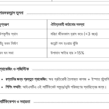
পারফরম্যান্স তুলনা
দৃশ্যকল্প
ঐতিহ্যবাহী কাঠামোর সমস্যা
উপকূলীয় স্থান
মরিচা জীবনকাল হ্রাস করে (<3 বছর)
উঁচু ভবন নির্মাণ
জয়েন্ট লস হওয়ার ঝুঁকি
ঘন ঘন সভা
উপাদান ক্ষতির হার >15%
প্যাকেজিং ও লজিস্টিক
রপ্তানির জন্য প্রস্তুত প্যাকেজিং
: ক্ষয় প্রতিরোধী তৈলাক্ত কাগজ + ইস্পাত স্ট্র্য
শিপিং সম্মতি
: আইএসটিএ ৩ই সার্টিফিকেট সমুদ্র/ভূমি পরিবহণের স্থায়িত্বের জন্য।
সার্টিফিকেশন ও সহায়তা