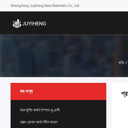
Shangdong Juyiheng New Materials Co., Ltd.
বাড়ি
/
সব পণ্য
প্র
গরম ঘূর্ণিত কার্বন ইস্পাত কুণ্ডলী
কোল্ড রোলড কার্বন স্টিল কয়েল