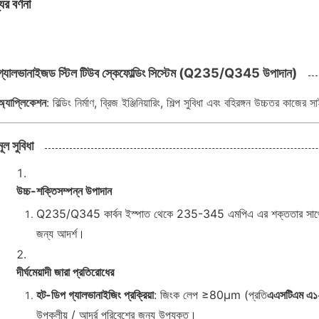
ের বর্ণনা
গ্যালভানাইজড স্টিল টিউব স্কেফোল্ডিং সিস্টেম (Q235/Q345 উপাদান)
অ্যাপ্লিকেশন
: বিল্ডিং নির্মাণ, ব্রিজ ইঞ্জিনিয়ারিং, শিল্প সুবিধা এবং বহিরঙ্গন উচ্চতর কাজের 
মূল সুবিধা
উচ্চ-শক্তিসম্পন্ন উপাদান
Q235/Q345 কার্বন ইস্পাত থেকে 235-345 এমপিএ এর শক্ততার সাথে
জন্য আদর্শ।
দীর্ঘমেয়াদী জারা প্রতিরোধের
হট-ডিপ গ্যালভানাইজিং প্রক্রিয়া
: জিংক লেপ ≥80μm (প্রতি
এএসটিএম এ১
উপকূলীয় / আর্দ্র পরিবেশের জন্য উপযুক্ত।