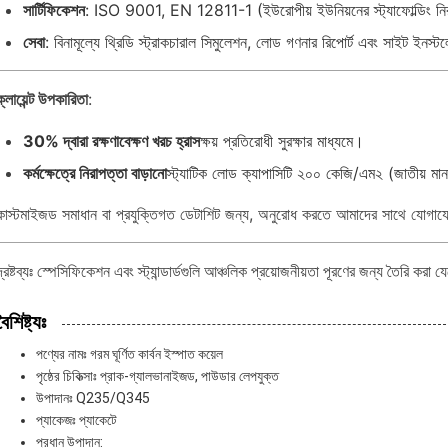
সার্টিফিকেশন
: ISO 9001, EN 12811-1 (ইউরোপীয় ইউনিয়নের স্ট্যাফোল্ডিং নি
সেবা
: বিনামূল্যে থ্রিডি স্ট্রাকচারাল সিমুলেশন, লোড গণনার রিপোর্ট এবং সাইট ইনস্
ক্লায়েন্ট উপকারিতা
:
30% দ্বারা রক্ষণাবেক্ষণ খরচ হ্রাস
ক্ষয় প্রতিরোধী সুরক্ষার মাধ্যমে।
কর্মক্ষেত্রে নিরাপত্তা বাড়ানো
স্ট্যাটিক লোড ক্যাপাসিটি ২০০ কেজি/এম২ (জাতীয় 
কাস্টমাইজড সমাধান বা প্রযুক্তিগত ডেটাশিট জন্য, অনুরোধ করতে আমাদের সাথে যোগা
দ্রষ্টব্যঃ স্পেসিফিকেশন এবং স্ট্যান্ডার্ডগুলি আঞ্চলিক প্রয়োজনীয়তা পূরণের জন্য 
বৈশিষ্ট্যঃ
পণ্যের নামঃ গরম ঘূর্ণিত কার্বন ইস্পাত কয়েল
পৃষ্ঠের চিকিত্সাঃ প্রাক-গ্যালভানাইজড, পাউডার লেপযুক্ত
উপাদানঃ Q235/Q345
প্যাকেজঃ প্যাকেটে
প্রধান উপাদান: