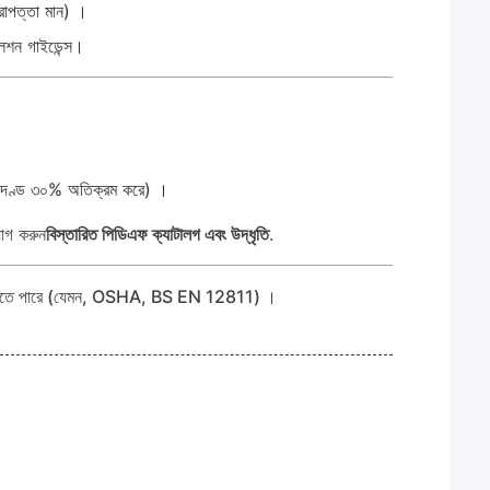
রাপত্তা মান) ।
টলেশন গাইডেন্স।
মানদণ্ড ৩০% অতিক্রম করে) ।
যোগ করুন
বিস্তারিত পিডিএফ ক্যাটালগ এবং উদ্ধৃতি
.
তৈরি করা যেতে পারে (যেমন, OSHA, BS EN 12811) ।