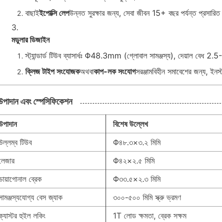
বাছাই
ইপোক্সি লেপ
উন্নত সুরক্ষার জন্য, সেবা জীবন 15+ বছর পর্যন্ত প্রসারি
মডুলার ডিজাইন
স্ট্যান্ডার্ড টিউব ব্যাসার্ধঃ Φ48.3mm (গ্লোবাল সামঞ্জস্য), দেয়াল বে
ক্লিজ টাইপ সংযোজক
অথবা
কাপ-লক সংযোগ
সরঞ্জামবিহীন সমাবেশের জন্য, ইন
উপাদান এবং স্পেসিফিকেশন
উপাদান
বিশেষ উল্লেখ
উল্লম্ব টিউব
Φ৪৮.৩×৩.২ মিমি
লেজার
Φ৪২×২.৫ মিমি
ডায়াগোনাল ব্রেক
Φ৩৩.৫×২.৩ মিমি
সামঞ্জস্যযোগ্য বেস জ্যাক
৩০০-৫০০ মিমি স্ক্রু ভ্রমণ
ক্যাস্টর হুইল লকিং
1T লোড ক্ষমতা, ব্রেক সক্ষম