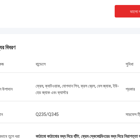
ভালো দ
যের বিবরণ
কেজ
বান্ডেলে
সুবিধা
ফ্রেম, ক্যাটওয়াক, যোগদান পিন, ক্রস ব্রেস, বেস জ্যাক, ইউ-
ান উপাদান
প্রকার
হেড জ্যাক এবং ক্যাস্টর
ডায়ানা কোস্টা
ম্যালকম হর্
ান
Q235/Q345
সারফেস ট্র
শক্তি এবং সমাপ্তি দ্বারা মুগ্ধ। আমাদের শিল্প
প্রতিযোগিতামূলক মূল্যে উচ্চ মানের
জন্য নিখুঁত। দুর্দান্ত গ্রাহক সমর্থনও!
জন্য একটি নির্ভরযোগ্য অংশীদার।
ষভাবে তুলে ধরা
কাঠামো কাঠামোর মধ্য দিয়ে হাঁটা
,
ফ্রেম স্কেফোল্ডিংয়ের মধ্য দিয়ে নিরাপত্তা হ