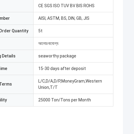
CE SGS ISO TUV BV BIS ROHS
umber
AISI, ASTM, BS, DIN, GB, JIS
Order Quantity
5t
আলোচনাযোগ্য
 Details
seaworthy package
Time
15-30 days after deposit
L/C,D/A,D/P,MoneyGram,Western
Terms
Union,T/T
lity
25000 Ton/Tons per Month