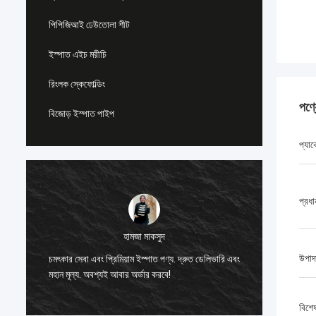
পিপিজিআই ঢেউতোলা শীট
ইস্পাত এইচ মরীচি
রিংলক স্কেফোল্ডিং
পণ্
বিজোড় ইস্পাত পাইপ
প্যা
প্রধ
হামজা মাকসুদ
উপাদ
চমৎকার সেবা এবং প্রিমিয়াম ইস্পাত পণ্য. দ্রুত ডেলিভারি এবং
ইস্পাতের 
মহান মূল্য. অবশ্যই আবার অর্ডার করবে!
প্রকল্পের 
বিশে