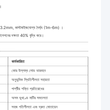
ত।
ধ 2.5-3.2mm, কাস্টমাইজযোগ্য দৈর্ঘ্য (1m-6m) ।
স্টলেশনের দক্ষতা 40% বৃদ্ধি করে।
কার্যকারিতা
কোর উল্লম্ব লোড ভারবহন
অনুভূমিক স্থিতিশীলতা সহায়তা
পার্শ্বীয় শক্তি প্রতিরোধের
অসম ভূখণ্ডে মাটির সমতলতা
সহজ গতিশীলতা এবং দ্রুত মোতায়েন