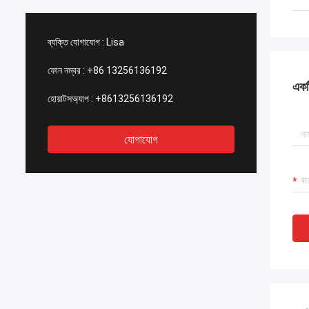
ব্যক্তি যোগাযোগ :
Lisa
ফোন নম্বর :
+86 13256136192
একটি
হোয়াটসঅ্যাপ :
+8613256136192
যোগাযোগ