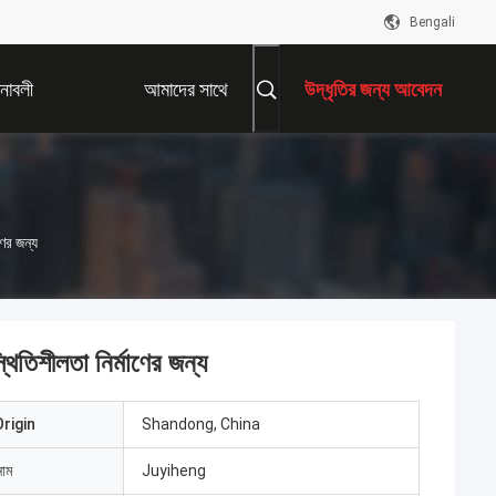
Bengali
নাবলী
আমাদের সাথে
উদ্ধৃতির জন্য আবেদন
যোগাযোগ করুন
ণের জন্য
থিতিশীলতা নির্মাণের জন্য
rigin
Shandong, China
নাম
Juyiheng