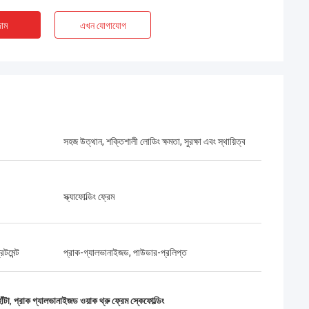
াম
এখন যোগাযোগ
সহজ উত্থান, শক্তিশালী লোডিং ক্ষমতা, সুরক্ষা এবং স্থায়িত্ব
স্ক্যাফোল্ডিং ফ্রেম
টন
ম্যাডিসন জ্যাকসন
িটমেন্ট
প্রাক-গ্যালভানাইজড, পাউডার-প্রলিপ্ত
 ইস্পাত, আমাদের ব্যবসার
দুর্দান্ত অভিজ্ঞতা. ইস্পাত সব স্পেসিফিকেশন পূরণ এবং সময়ম
পৌঁছে. মহান যোগাযোগ সর্বত্র. 5 বড়!
াঁটা
,
প্রাক গ্যালভানাইজড ওয়াক থ্রু ফ্রেম স্কেফোল্ডিং