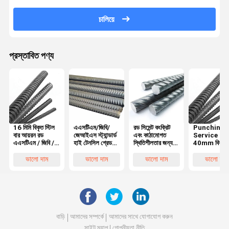
চালিয়ে
প্রস্তাবিত পণ্য
16 মিমি বিকৃত স্টিল
এএসটিএম/জিবি/
রড সিমেন্ট কংক্রিট
Punching
বার আয়রন রড
জেআইএস স্ট্যান্ডার্ড
এবং কাঠামোগত
Service 6
এএসটিএম / জিবি /
হাই টেনসিল গ্রেড
স্থিতিশীলতার জন্য
40mm বিকৃত
জেআইএস 8 মিমি
৩০০ রিবার ওয়েল্ডিং
উচ্চ স্তরের বিকৃত
ইস্পাত বার শক্ত
10 মিমি 12 মিমি এ
সার্ভিস ১৪ মিমি
ইস্পাত বার খাদ
রড ধাতু উচ্চ প্রসা
ভালো দাম
ভালো দাম
ভালো দাম
ভালো দাম
400 সি এ 500 সি
অ্যালোয় ডিফর্মড
উপাদান 16 মিমি 20
বৈশিষ্ট্য সঙ্গে কংক
এ 600 সি রিবার
স্টিল বারের জন্য
মিমি 22 মিমি
লোহা rebar
থেকে কালো পৃষ্ঠের
Hrb400
সাথে এবং এটি খাদ
Hrb500
বাড়ি
আমাদের সম্পর্কে
আমাদের সাথে যোগাযোগ করুন
সাইট ম্যাপ
গোপনীয়তা নীতি