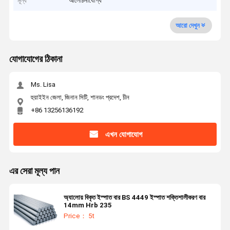
মূল্য
আলোচনাযোগ্য
আরো দেখুন
যোগাযোগের ঠিকানা
Ms. Lisa
হুয়াইইন জেলা, জিনান সিটি, শানডং প্রদেশ, চীন
+86 13256136192
এখন যোগাযোগ
এর সেরা মূল্য পান
অ্যালোয় বিকৃত ইস্পাত বার BS 4449 ইস্পাত শক্তিশালীকরণ বার
14mm Hrb 235
Price： 5t