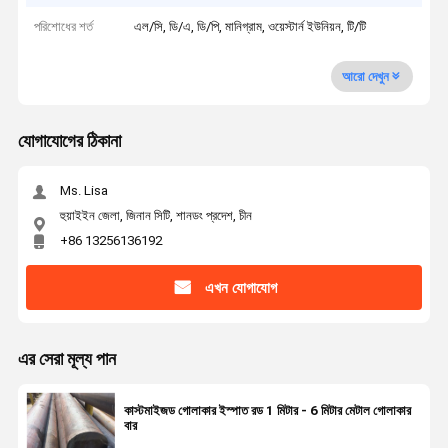
পরিশোধের শর্ত
এল/সি, ডি/এ, ডি/পি, মানিগ্রাম, ওয়েস্টার্ন ইউনিয়ন, টি/টি
আরো দেখুন
যোগাযোগের ঠিকানা
Ms. Lisa
হুয়াইইন জেলা, জিনান সিটি, শানডং প্রদেশ, চীন
+86 13256136192
এখন যোগাযোগ
এর সেরা মূল্য পান
কাস্টমাইজড গোলাকার ইস্পাত রড 1 মিটার - 6 মিটার মেটাল গোলাকার
বার