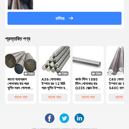
চালিয়ে
প্রস্তাবিত পণ্য
কালো দামাস্কাস
A36 গোলাকার
কার্বন স্টিল 1080
C40 গোলাকার
গোলাকার বার গরম
ইস্পাত রড 12 মিমি
স্টিল গোলাকার বার
ইস্পাত রড 10
ঘূর্ণিত সরল গোলাকার
গরম ঘূর্ণিত ইস্পাত রড
Q235 কোল্ড টানা
S40C হালকা
ইস্পাত বার Q235
St235 En-31
গোলাকার বার
ইস্পাত গোলাকার
42crmo
S10C
60mm নির্মাণে
ভালো দাম
ভালো দাম
ভালো দাম
ভালো দাম
Scm440 Sae
জন্য
4140