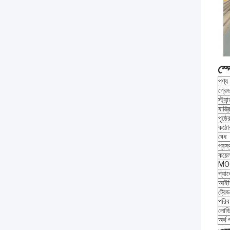
স্
পণ্য
গ্রে
স্ট্যান
যান্ত্
পৃষ্ঠে
কঠো
বেধ
প্রস্
কয়ে
MO
প্যা
আইড
ট্রেড 
পরিব
লোডিং
অর্থ 