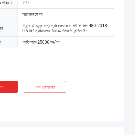
ার পরিমাণ
2 টন
আলোচনাযোগ্য
স্ট্যান্ডার্ড সমুদ্রযোগ্য প্যাকেজ<br> কিউ-বিকিবি 480-2018
রণ
0.5 মিমি ল্যামিনেশন সিআরএনজিও বৈদ্যুতিক ইস
া
প্রতি মাসে 25000 টন/টন
াম
এখন যোগাযোগ