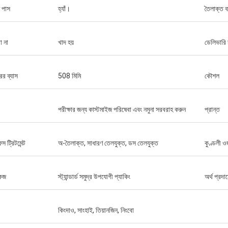
ন পাস
হ্যাঁ।
তৈলাক্ত 
া না
খাদ হয়
ডেলিভারি 
ের ব্যাস
508 মিমি
কৌশল
পরীক্ষার জন্য কাস্টমাইজ পরিষেবা এবং নমুনা সরবরাহ করুন
প্রান্ত
স ট্রিটমেন্ট
অ-তৈলাক্ত, সাধারণ তেলযুক্ত, ডস তেলযুক্ত
কুণ্ডলী 
কেজ
স্ট্যান্ডার্ড সমুদ্র উপযোগী প্যাকিং
অর্থ প্রদা
কিংদাও, সাংহাই, তিয়ানজিন, নিংবো