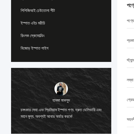
পণ্
পিপিজিআই ঢেউতোলা শীট
পণ্যে
ইস্পাত এইচ মরীচি
রিংলক স্কেফোল্ডিং
প্রক
বিজোড় ইস্পাত পাইপ
স্ট্যান্
লম্বা
গ্রে
ডায়ানা কোস্টা
 ডেলিভারি এবং
ইস্পাতের শক্তি এবং সমাপ্তি দ্বারা মুগ্ধ। আমাদের শিল্প
প্রকল্পের জন্য নিখুঁত। দুর্দান্ত গ্রাহক সমর্থনও!
সহনশ