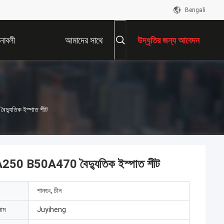
Bengali
নাবলী
আমাদের সাথে
উদ্ধৃতির জন্য আবেদন
যোগাযোগ করুন
দ্যুতিক ইস্পাত শীট
0A250 B50A470 বৈদ্যুতিক ইস্পাত শীট
শানডং, চীন
নাম
Juyiheng