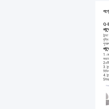
পণ্য
Q-B
পণ
ঠান্ড
বৃদ্ধ
পুনর
পণ্
1. ক
করতে
2এটি 
3. ঠা
বিভিন
4. ঠা
5উচ্চ