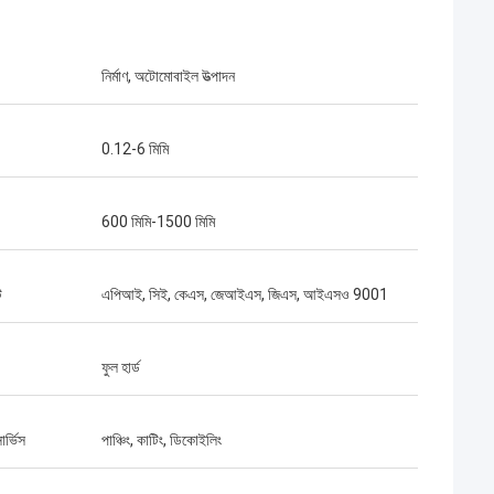
নির্মাণ, অটোমোবাইল উত্পাদন
0.12-6 মিমি
600 মিমি-1500 মিমি
ট
এপিআই, সিই, কেএস, জেআইএস, জিএস, আইএসও 9001
ক্রিস জোন্স
ফুল হার্ড
্যাডিসন জ্যাকসন
বিশাল টন সহজে পরিচালিত 3000 টন ইস্পাত অর্
্পাত সব স্পেসিফিকেশন পূরণ এবং সময়মত
গুণমান ছিল ত্রুটিহীন বড় আকারের প্রকল্পের জন্য 
্বত্র. 5 বড়!
ার্ভিস
পাঞ্চিং, কাটিং, ডিকোইলিং
অত্যন্ত নির্ভরযোগ্য সরবরাহকারী