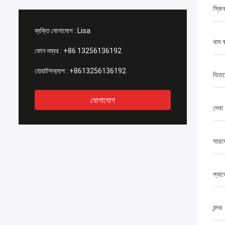
স্কি
ব্যক্তি যোগাযোগ :
Lisa
খাদ ব
ফোন নম্বর :
+86 13256136192
হোয়াটসঅ্যাপ :
+8613256136192
ভিতর
যোগাযোগ
সেবা
সারফে
প্যা
বন্দর