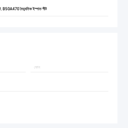
ট
,
B50A470 বৈদ্যুতিক ইস্পাত শীট