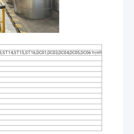
ST14,ST15,ST16,DC01,DC03,DC04,DC05,DC06 ইত্যাদি