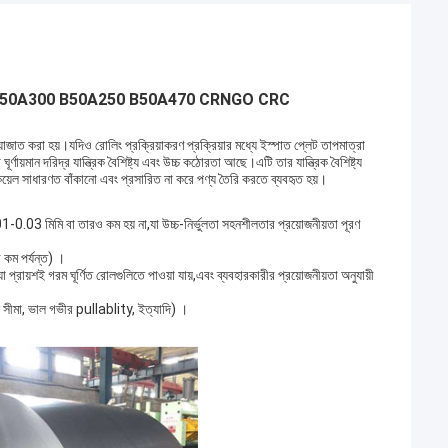
 মূল্য B50A300 B50A250 B50A470 CRNGO CRC
প্রক্রিয়াজাত করা হয়।যদিও রোলিং প্রক্রিয়াকরণ প্রক্রিয়ার মধ্যে ইস্পাত প্লেট তাপমাত্রা
া ঘূর্ণায়মান দরিদ্র যান্ত্রিক বৈশিষ্ট্য এবং উচ্চ কঠোরতা আছে।এটি তার যান্ত্রিক বৈশিষ্ট্য
়েল সাধারণত বাঁকানো এবং প্রসারিত না করে পণ্য তৈরি করতে ব্যবহৃত হয়।
.03 মিমি বা তারও কম হয় না,যা উচ্চ-নির্ভুলতা সহনশীলতার প্রয়োজনীয়তা পূরণ
 কম পর্যন্ত) ।
যা প্রায়শই গরম ঘূর্ণিত রোলগুলিতে পাওয়া যায়,এবং ব্যবহারকারীর প্রয়োজনীয়তা অনুযায়ী
ন ফলন সীমা, ভাল গভীর pullablity, ইত্যাদি) ।