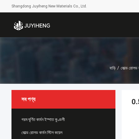
Shangdong Juyiheng New Materials Co., Ltd.
বাড়ি
/
কোল্ড রোলড কা
সব পণ্য
0.
গরম ঘূর্ণিত কার্বন ইস্পাত কুণ্ডলী
কোল্ড রোলড কার্বন স্টিল কয়েল