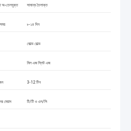
বা অ-তেলযুক্ত
সামান্য তৈলাক্ত
সময়
৮-১৪ দিন
কোল্ড রোল্ড
মিল এজ স্লিট এজ
ওজন
3-12 টিন
নের মেয়াদ
টি/টি ও এল/সি