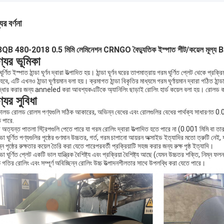
ের বর্ণনা
QB 480-2018 0.5 মিমি লেমিনেশন CRNGO বৈদ্যুতিক ইস্পাত শীট/কয়েল
্যের ভূমিকা
া ঘূর্ণিত ইস্পাত ঠান্ডা ঘূর্ণন দ্বারা উত্পাদিত হয়। ঠান্ডা ঘূর্ণন ঘরের তাপমাত্রায় গরম ঘূর্ণিত প্লেট থেকে 
ি হবে, এটি এখনও ঠান্ডা ঘূর্ণায়মান বলা হয়। ক্রমাগত ঠান্ডা বিকৃতির মাধ্যমে গরম ঘূর্ণায়মান দ্বারা গঠিত ঠান্ড
ুদ্ধার করার জন্য anneled করা আবশ্যকএটিকে অ্যানিলিং ছাড়াই রোলিং হার্ড কয়েল বলা হয়। রোলড কয
যের সুবিধা
োলড রোলড রোলস পণ্যগুলি সঠিক আকারের, অভিন্ন বেধের এবং রোলগুলির বেধের পার্থক্য সাধারণত 0.01-0
 পারে.
অত্যন্ত পাতলা স্ট্রিপগুলি পেতে পারে যা গরম রোলিং দ্বারা উত্পাদিত হতে পারে না (0.001 মিমি বা তার
ন্ডা ঘূর্ণিত পণ্যগুলির পৃষ্ঠের গুণমান উচ্চতর, গর্ত, গরম চাপানো আয়রন অক্সাইড ইত্যাদির মতো ত্রুটি নেই, 
্ন পৃষ্ঠের রুক্ষতার কয়েল তৈরি করা যেতে পারেপরবর্তী প্রক্রিয়াটি সহজ করার জন্য রুক্ষ পৃষ্ঠ ইত্যাদি।
ন্ডা ঘূর্ণিত প্লেট একটি ভাল যান্ত্রিক বৈশিষ্ট্য এবং প্রক্রিয়া বৈশিষ্ট্য আছে (যেমন উচ্চতর শক্তি, নিম্
 গতির রোলিং এবং সম্পূর্ণ অবিচ্ছিন্ন রোলিং উচ্চ উত্পাদনশীলতার সাথে উপলব্ধি করা যেতে পারে।