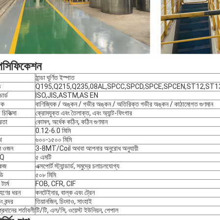
পেসিফিকেশন
ঠান্ডা ঘূর্ণিত ইস্পাত
ড
Q195,Q215,Q235,08AL,SPCC,SPCD,SPCE,SPCEN,ST12,ST13,
্ডার্ড
ISO,JIS,ASTM,AS EN
রিক
বাণিজ্যিক / অঙ্কন / গভীর অঙ্কন / অতিরিক্ত গভীর অঙ্কন / কাঠামোগত গুণমান
র চিকিত্সা
ক্রোমযুক্ত এবং তৈলাক্ত, এবং অ্যান্ট-ফিংগার
রতা
কোমল, অর্ধেক কঠিন, কঠিন গুণমান
0.12-6.0 মিমি
থ
৬০০-১৫০০ মিমি
ল ওজন
3-8MT/Coil অথবা আপনার অনুরোধ অনুযায়ী
Q
৫ এমটি
কেজ
এক্সপোর্ট স্ট্যান্ডার্ড, সমুদ্রে চলাচলযোগ্য
ি
৫০৮ মিমি
টার্ম
FOB, CFR, CIF
হণের ধরন
কনটেইনার, বাল্ক এবং ট্রেন
 বন্দর
তিয়ানজিন, চিংদাও, সাংহাই
প্রদানের শর্তাবলী
টি/টি, এল/সি, ওয়েস্ট ইউনিয়ন, পেপাল