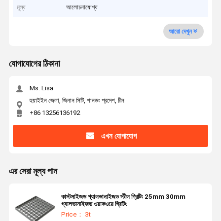
মূল্য
আলোচনাযোগ্য
আরো দেখুন
যোগাযোগের ঠিকানা
Ms. Lisa
হুয়াইইন জেলা, জিনান সিটি, শানডং প্রদেশ, চীন
+86 13256136192
এখন যোগাযোগ
এর সেরা মূল্য পান
কাস্টমাইজড গ্যালভানাইজড স্টীল গ্রিটিং 25mm 30mm
গ্যালভানাইজড ওয়াকওয়ে গ্রিটিং
Price： 3t