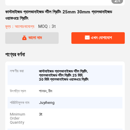
2
/
4
কাস্টমাইজড গ্যালভানাইজড স্টীল গ্রিটিং 25mm 30mm গ্যালভানাইজড
ওয়াকওয়ে গ্রিটিং
মূল্য：আলোচনাযোগ্য
MOQ：3t
ভালো দাম
এখন যোগাযোগ
পণ্যের বর্ণনা
লক্ষণীয় করা
,
কাস্টমাইজড গ্যালভানাইজড স্টীল গ্রিটিং
,
গ্যালভানাইজড স্টীল গ্রিটিং 25 মিমি
30 মিমি গ্যালভানাইজড ওয়াকওয়ে গ্রিটিং
উৎপত্তি স্থল
শানডং, চীন
পরিচিতিমুলক নাম
Juyiheng
Minimum
3t
Order
Quantity