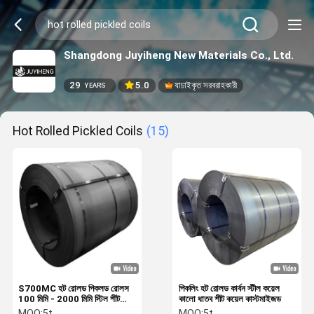
Shangdong Juyiheng New Materials Co., Ltd.
29
5.0
যাচাইকৃত সরবরাহকারী
YEARS
Hot Rolled Pickled Coils
(15)
S700MC হট রোলড পিকলড রোলস
পিকলিং হট রোলড কার্বন স্টীল কয়েল
100 মিমি - 2000 মিমি স্টিল শীট
কালো ধাতব শীট কয়েল কাস্টমাইজড
রোলস কাস্টমাইজড JIS এবং
MOQ:
5t
MOQ:
5t