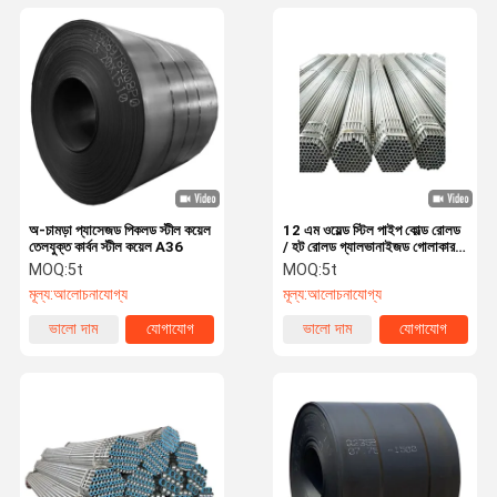
অ-চামড়া প্যাসেজড পিকলড স্টীল কয়েল
12 এম ওয়েল্ড স্টিল পাইপ কোল্ড রোলড
তেলযুক্ত কার্বন স্টীল কয়েল A36
/ হট রোলড গ্যালভানাইজড গোলাকার
টিউবিং DD51D+Z (HR)
MOQ:
5t
MOQ:
5t
মূল্য:
আলোচনাযোগ্য
মূল্য:
আলোচনাযোগ্য
ভালো দাম
যোগাযোগ
ভালো দাম
যোগাযোগ