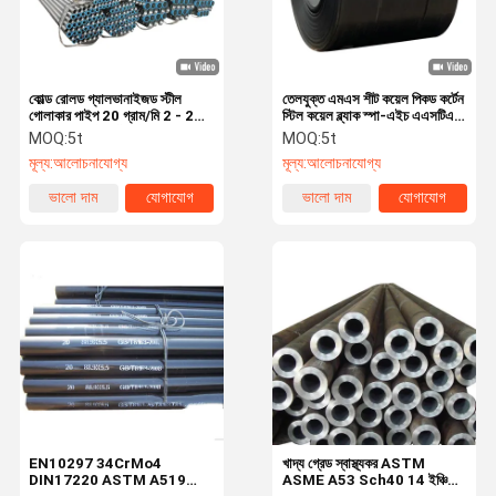
কোল্ড রোলড গ্যালভানাইজড স্টীল
তেলযুক্ত এমএস শীট কয়েল পিকড কর্টেন
গোলাকার পাইপ 20 গ্রাম/মি 2 - 275
স্টিল কয়েল ব্ল্যাক স্পা-এইচ এএসটিএম
গ্রাম/মি 2 কাস্টম স্টীল টিউবিং
সিএন
MOQ:
5t
MOQ:
5t
DX51D+Z
মূল্য:
আলোচনাযোগ্য
মূল্য:
আলোচনাযোগ্য
ভালো দাম
যোগাযোগ
ভালো দাম
যোগাযোগ
বাড়ি
পণ্য
আমাদের সম্বন্ধে
কারখানা পরিদর্শন
EN10297 34CrMo4
খাদ্য গ্রেড স্বাস্থ্যকর ASTM
DIN17220 ASTM A519
ASME A53 Sch40 14 ইঞ্চি